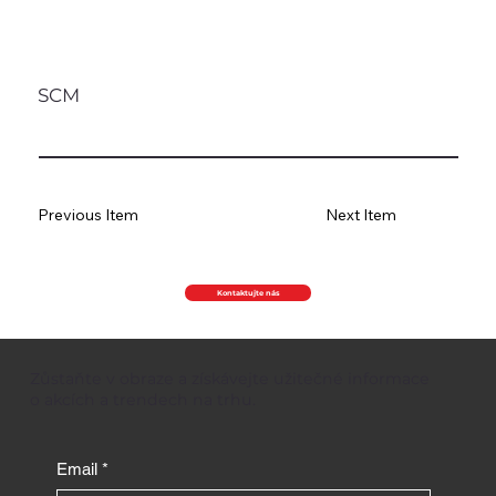
SCM
Previous Item
Next Item
Kontaktujte nás
Zůstaňte v obraze a získávejte užitečné informace
o akcích a trendech na trhu.
Email
*