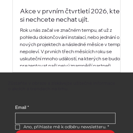
Akce v prvním čtvrtletí 2026, které
si nechcete nechat ujít.
Rok u nás začal ve značném tempu, ať už z
pohledu dokončování instalací, nebo jednání o
nových projektech a následné měsíce v tempu
nepoleví. V prvních třech měsících roku se
uskuteční mnoho událostí, na kterých se budou
prezentovat naši nejvýznamnější partneři.
Zůstaňte v obraze a získávejte užitečné informace
o akcích a trendech na trhu.
Email
*
Ano, přihlaste mě k odběru newsletteru.
*