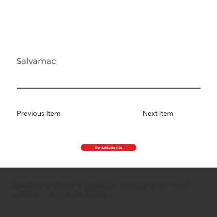
Salvamac
Previous Item
Next Item
Kontaktujte nás
Zůstaňte v obraze a získávejte užitečné informace
o akcích a trendech na trhu.