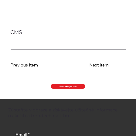
CMS
Previous Item
Next Item
Kontaktujte nás
Zůstaňte v obraze a získávejte užitečné informace
o akcích a trendech na trhu.
Email
*