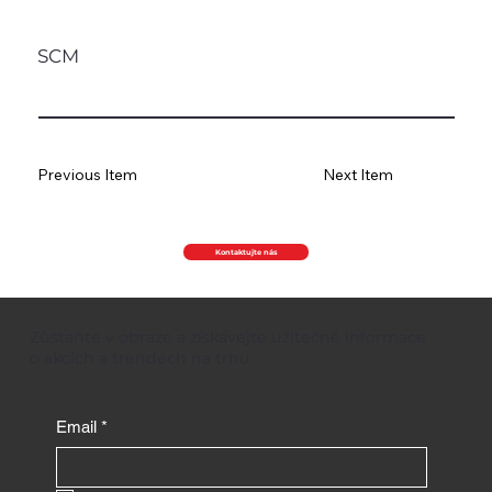
SCM
Previous Item
Next Item
Kontaktujte nás
Zůstaňte v obraze a získávejte užitečné informace
o akcích a trendech na trhu.
Email
*