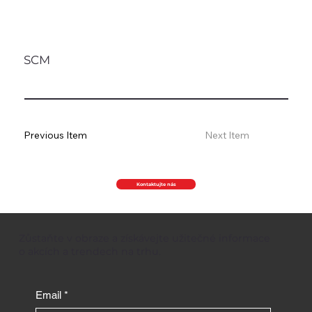
SCM
Previous Item
Next Item
Kontaktujte nás
Zůstaňte v obraze a získávejte užitečné informace
o akcích a trendech na trhu.
Email
*