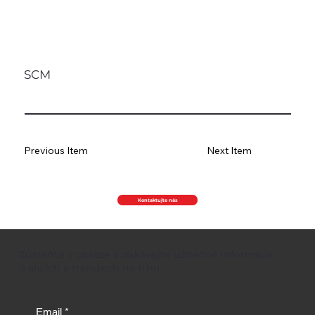
SCM
Previous Item
Next Item
Kontaktujte nás
Zůstaňte v obraze a získávejte užitečné informace
o akcích a trendech na trhu.
Email
*