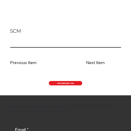
SCM
Previous Item
Next Item
Kontaktujte nás
Zůstaňte v obraze a získávejte užitečné informace
o akcích a trendech na trhu.
Email
*