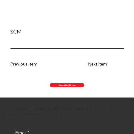
SCM
Previous Item
Next Item
Kontaktujte nás
Zůstaňte v obraze a získávejte užitečné informace
o akcích a trendech na trhu.
Email
*