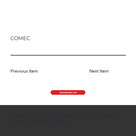
COMEC
Previous Item
Next Item
Kontaktujte nás
Zůstaňte v obraze a získávejte užitečné informace
o akcích a trendech na trhu.