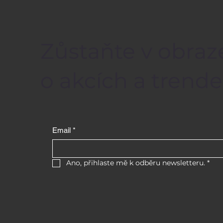
Zůstaňte v obraz
o akcích a trende
Email
*
Ano, přihlaste mě k odběru newsletteru.
*