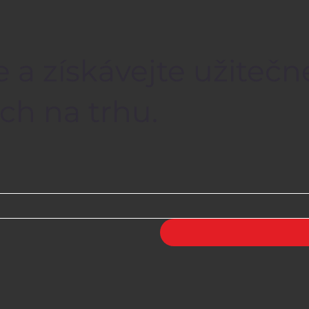
e a získávejte užiteč
ch na trhu.