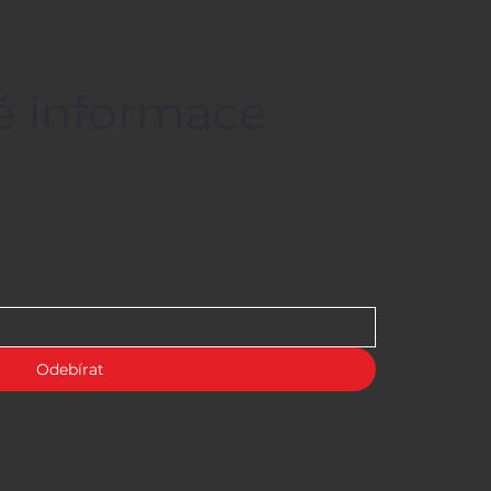
né informace
Odebírat