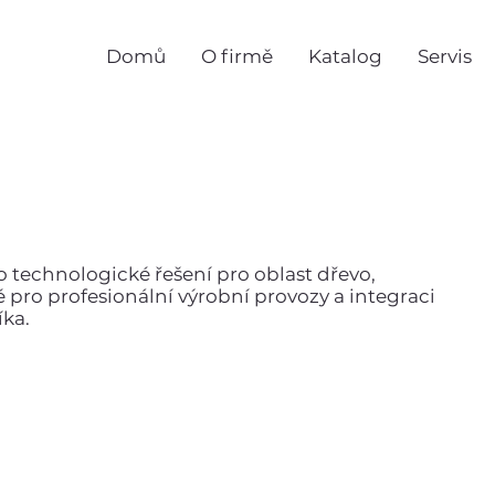
Domů
O firmě
Katalog
Servis
bo technologické řešení pro oblast dřevo,
né pro profesionální výrobní provozy a integraci
íka.