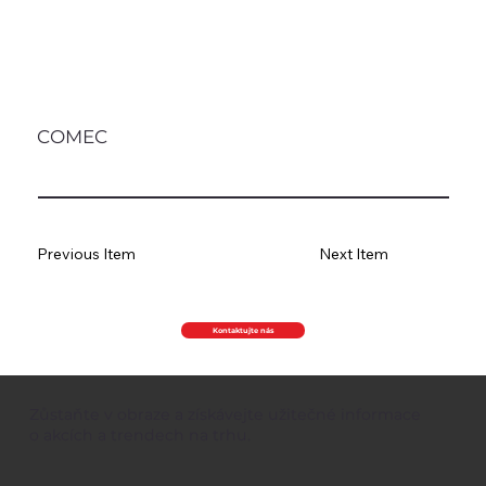
COMEC
Previous Item
Next Item
Kontaktujte nás
Zůstaňte v obraze a získávejte užitečné informace
o akcích a trendech na trhu.