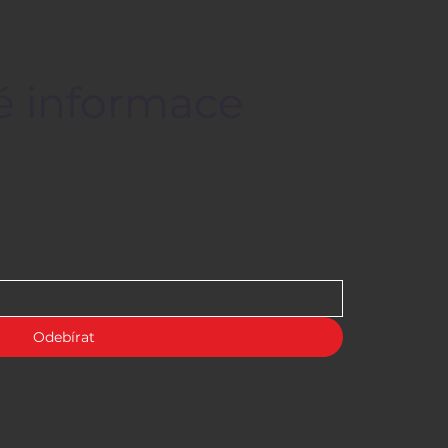
né informace
Odebírat