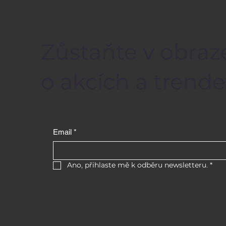
Zůstaňte v obraz
o akcích a trende
Email
*
Ano, přihlaste mě k odběru newsletteru.
*