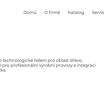
Domů
O firmě
Katalog
Servis
bo technologické řešení pro oblast dřevo,
né pro profesionální výrobní provozy a integraci
íka.