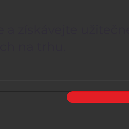
e a získávejte užiteč
ch na trhu.