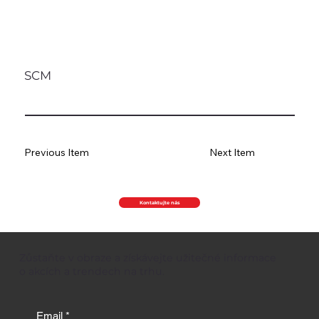
SCM
Previous Item
Next Item
Kontaktujte nás
Zůstaňte v obraze a získávejte užitečné informace
o akcích a trendech na trhu.
Email
*