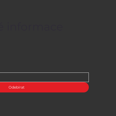
né informace
Odebírat