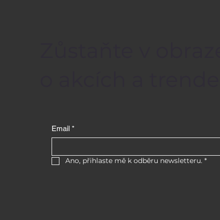
Zůstaňte v obraz
o akcích a trende
Email
*
Ano, přihlaste mě k odběru newsletteru.
*