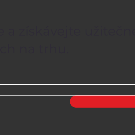
e a získávejte užiteč
ch na trhu.