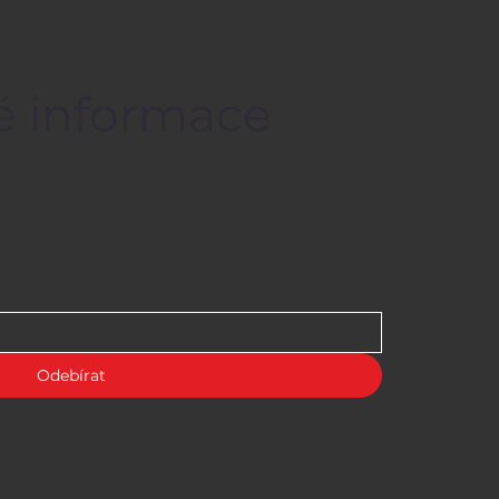
né informace
Odebírat