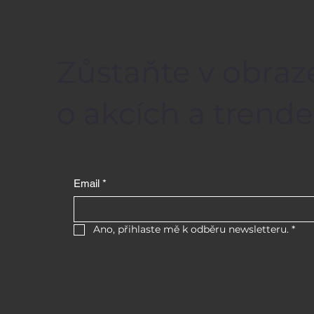
Zůstaňte v obraz
o akcích a trende
Email
*
Ano, přihlaste mě k odběru newsletteru.
*