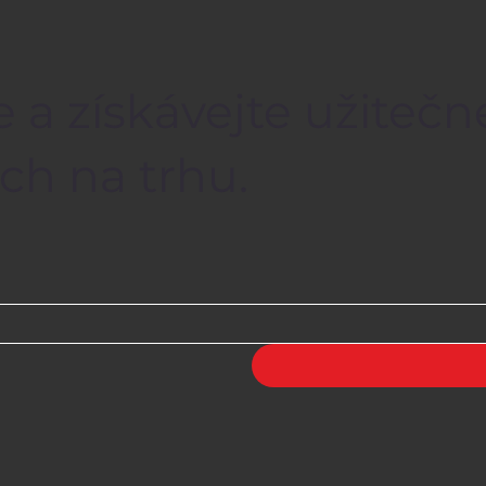
e a získávejte užiteč
ch na trhu.