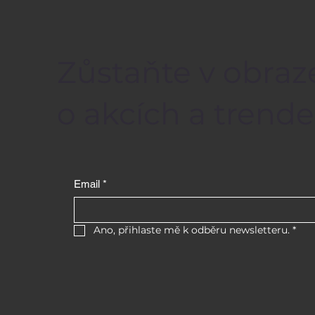
Zůstaňte v obraz
o akcích a trende
Email
*
Ano, přihlaste mě k odběru newsletteru.
*