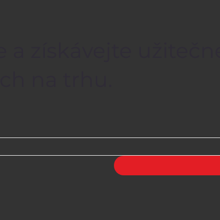
e a získávejte užiteč
ch na trhu.