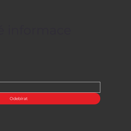
né informace
Odebírat