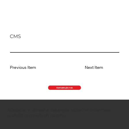
CMS
Previous Item
Next Item
Kontaktujte nás
Zůstaňte v obraze a získávejte užitečné informace
o akcích a trendech na trhu.