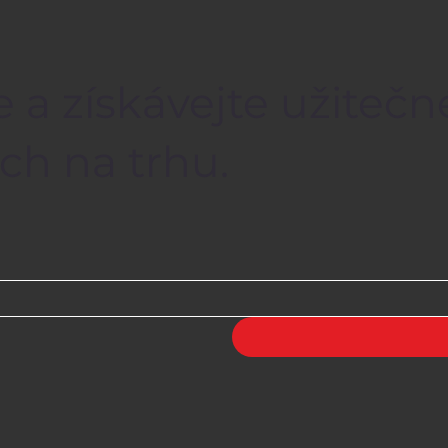
e a získávejte užiteč
ch na trhu.