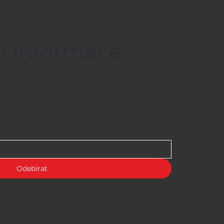
né informace
Odebírat