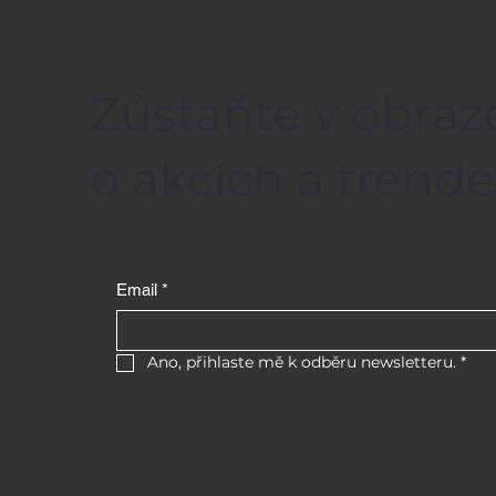
Zůstaňte v obraz
o akcích a trende
Email
*
Ano, přihlaste mě k odběru newsletteru.
*