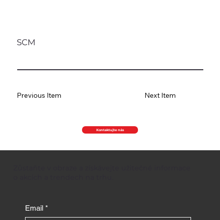
SCM
Previous Item
Next Item
Kontaktujte nás
Zůstaňte v obraze a získávejte užitečné informace
o akcích a trendech na trhu.
Email
*