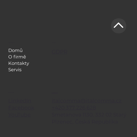
NAVIGACE
LEGAL
Domů
GDPR
O firmě
Kontakty
Servis
KONTAKTY
SLEDUJTE
italcomma@italcomma.cz
LinkedIn
+420 377 226 628
Facebook
Smetanova 1130, 332 02 Starý
YouTube
Plzenec, Česká Republika