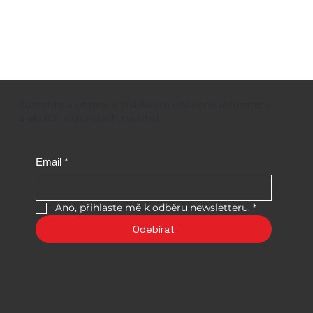
Zůstaňte v obraze a získávejte užitečné informace
o akcích a trendech na trhu.
Email
*
Ano, přihlaste mě k odběru newsletteru.
*
Odebírat