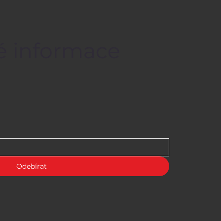
né informace
Odebírat