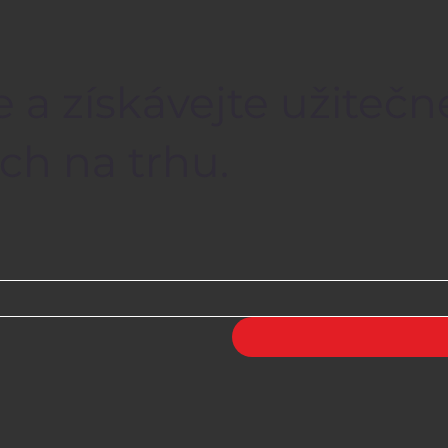
e a získávejte užiteč
ch na trhu.