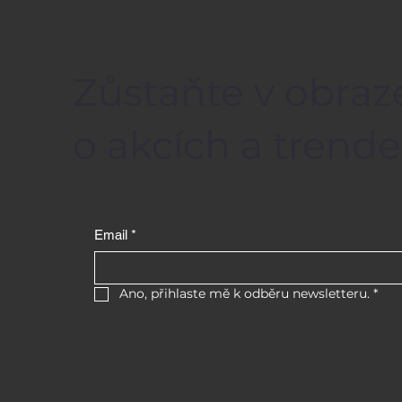
Zůstaňte v obraz
o akcích a trende
Email
*
Ano, přihlaste mě k odběru newsletteru.
*