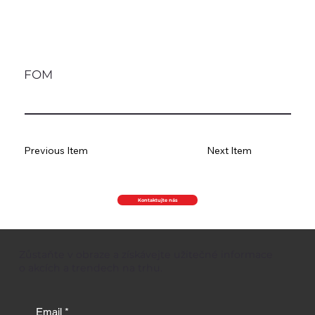
FOM
Previous Item
Next Item
Kontaktujte nás
Zůstaňte v obraze a získávejte užitečné informace
o akcích a trendech na trhu.
Email
*