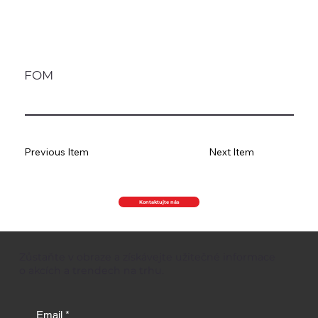
FOM
Previous Item
Next Item
Kontaktujte nás
Zůstaňte v obraze a získávejte užitečné informace
o akcích a trendech na trhu.
Email
*