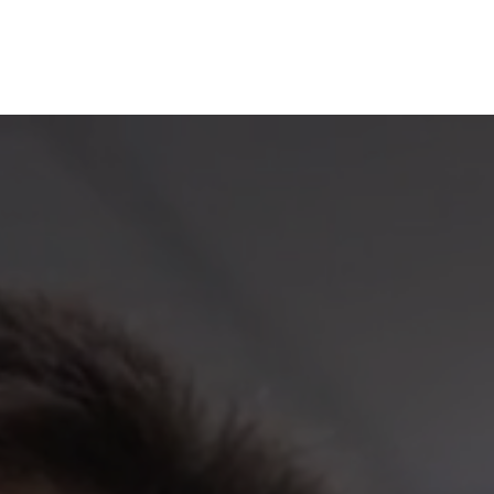
DODAVATELÉ OBRÁBĚCÍCH STROJŮ PRO VAŠI FIRMU
Klíčovou roli u nás hraje komplexní p
vše – od odborné konzultace a hledá
řešení přes rychlou a spolehlivou dod
špičkový a flexibilní servis.