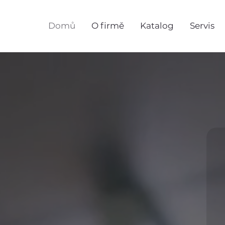
Domů
O firmě
Katalog
Servis
éče, která zahrnuje
ní optimálního
ávku strojů až po