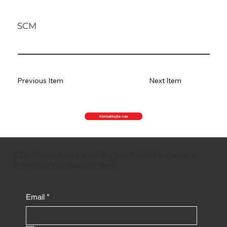
SCM
Previous Item
Next Item
Kontaktujte nás
Zůstaňte v obraze a získávejte užitečné informace
o akcích a trendech na trhu.
Email
*