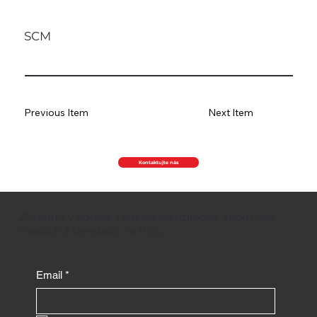
SCM
Previous Item
Next Item
Kontaktujte nás
Zůstaňte v obraze a získávejte užitečné informace
o akcích a trendech na trhu.
Email
*