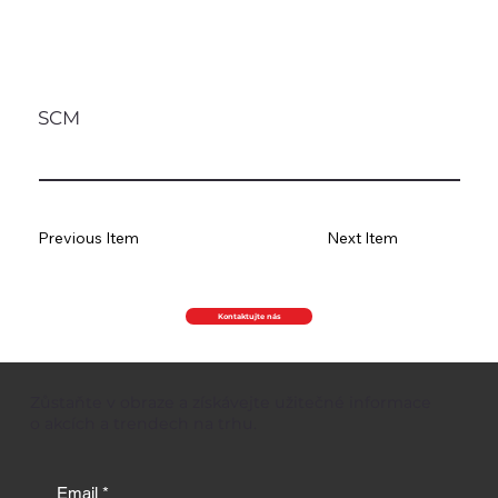
SCM
Previous Item
Next Item
Kontaktujte nás
Zůstaňte v obraze a získávejte užitečné informace
o akcích a trendech na trhu.
Email
*