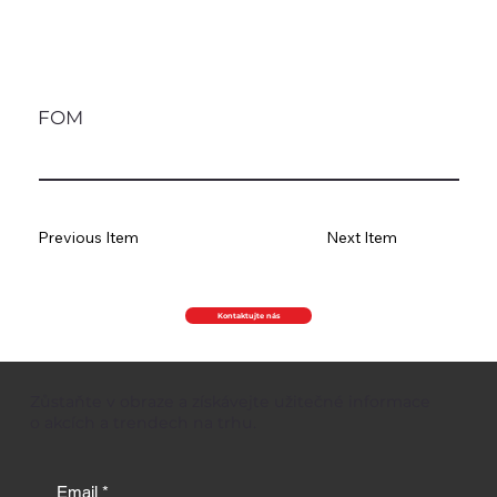
FOM
Previous Item
Next Item
Kontaktujte nás
Zůstaňte v obraze a získávejte užitečné informace
o akcích a trendech na trhu.
Email
*